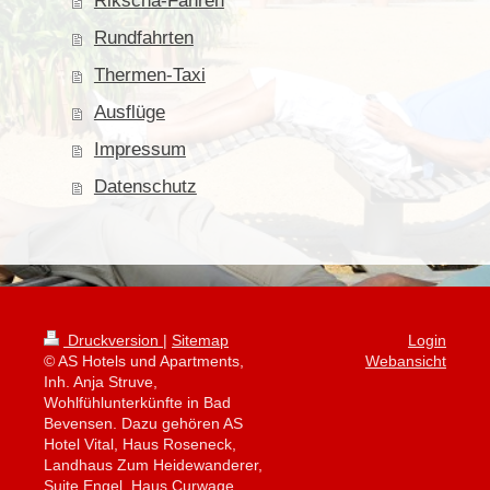
Rikscha-Fahren
Rundfahrten
Thermen-Taxi
Ausflüge
Impressum
Datenschutz
Druckversion
|
Sitemap
Login
© AS Hotels und Apartments,
Webansicht
Inh. Anja Struve,
Wohlfühlunterkünfte in Bad
Bevensen. Dazu gehören AS
Hotel Vital, Haus Roseneck,
Landhaus Zum Heidewanderer,
Suite Engel, Haus Curwage.